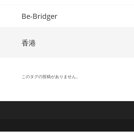
コ
ン
Be-Bridger
テ
ン
ツ
香港
へ
ス
キ
ッ
プ
このタグの投稿がありません。